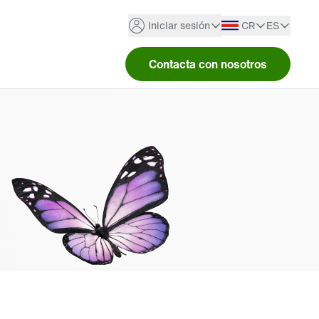
Iniciar sesión
CR
ES
Contacta con nosotros
Alemania
Español
Portal Bienestar
Argentina
Inglés
TELUS Health One
Australia
TELUS Health Wellbeing
Brasil
Ver todo
Canadá
Chile
Colombia
Corea del Sur