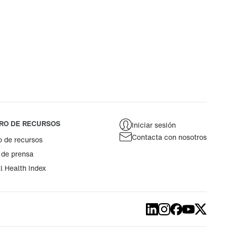
Costa Rica
Ecuador
España
Estados Unidos
Filipinas
Francia
RO DE RECURSOS
Iniciar sesión
Contacta con nosotros
o de recursos
Irlanda
 de prensa
Italia
l Health Index
México
Nueva Zelanda